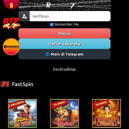
Remember Me
Masuk
Daftar Sekarang
Main di Telegram
Desktop
Wap
FastSpin