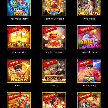
Frosty and Flamy
Fortune Jewels II
Wild Mafia
Spin and Win
Snake Treasure
Sweet Frenzy
Nezha
Roma
Boxing Fury