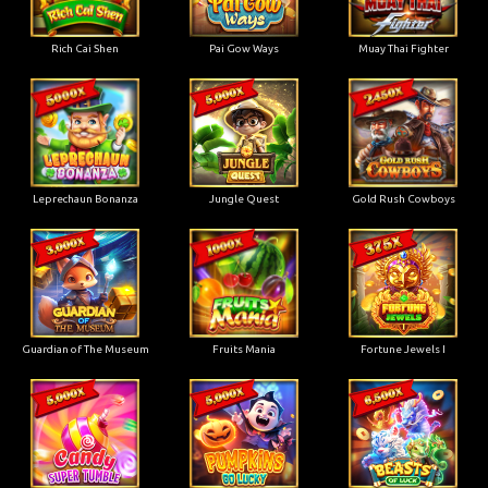
Rich Cai Shen
Pai Gow Ways
Muay Thai Fighter
Leprechaun Bonanza
Jungle Quest
Gold Rush Cowboys
Guardian of The Museum
Fruits Mania
Fortune Jewels I