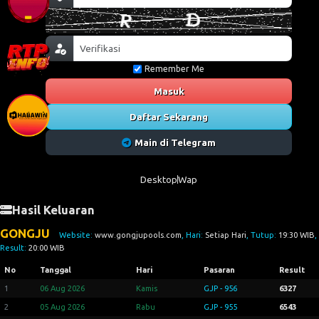
Remember Me
Masuk
Daftar Sekarang
Main di Telegram
Desktop
Wap
Hasil Keluaran
GONGJU
Website:
www.gongjupools.com
, Hari:
Setiap Hari
, Tutup:
19:30 WIB
,
Result:
20:00 WIB
No
Tanggal
Hari
Pasaran
Result
1
06 Aug 2026
Kamis
GJP - 956
6327
2
05 Aug 2026
Rabu
GJP - 955
6543