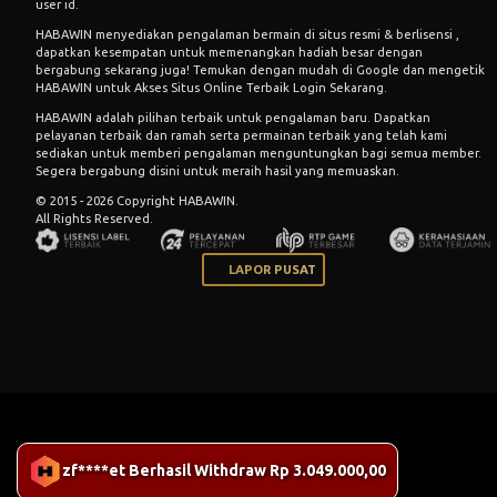
user id.
HABAWIN menyediakan pengalaman bermain di situs resmi & berlisensi ,
dapatkan kesempatan untuk memenangkan hadiah besar dengan
bergabung sekarang juga! Temukan dengan mudah di Google dan mengetik
HABAWIN untuk Akses Situs Online Terbaik Login Sekarang.
HABAWIN adalah pilihan terbaik untuk pengalaman baru. Dapatkan
pelayanan terbaik dan ramah serta permainan terbaik yang telah kami
sediakan untuk memberi pengalaman menguntungkan bagi semua member.
Segera bergabung disini untuk meraih hasil yang memuaskan.
© 2015 - 2026 Copyright HABAWIN.
All Rights Reserved.
LAPOR PUSAT
zf****et Berhasil Withdraw Rp 3.049.000,00