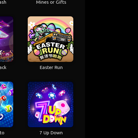
ash
Mines or Gifts
ack
Easter Run
to
7 Up Down