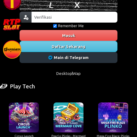
Remember Me
Masuk
Daftar Sekarang
Main di Telegram
Desktop
Wap
Play Tech
Circus Launch
Pearl o Plinko - Mermaid
Mega Fire Blaze: Plinko