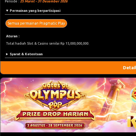
Periode :
25 Maret - 31 Desember 2026
Permainan yang berpartisipasi
Semua permainan Pragmatic Play
Aturan :
Total hadiah Slot & Casino senilai Rp 15,000,000,000.
Syarat & Ketentuan
Detai