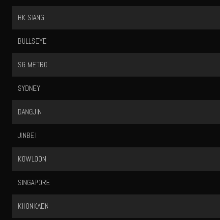
GONGJU
TAIWAN
QATAR
KAZAN
HONGKONG
TOTO WUHAN