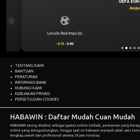
UEFA EUROPA LE
August 7, 20
0 
Previous
BET
Lincoln Red Imps (n)
-0.75
-0.90
TENTANG KAMI
BANTUAN
PERATURAN
INFORMASI BANK
HUBUNGI KAMI
KEBIJAKAN PRIVASI
PERSETUJUAN COOKIES
HABAWIN : Daftar Mudah Cuan Mudah
HABAWIN sering disebut sebagai games online terbaik, permainan yang bera
online yang menguntungkan, hingga saat ini habawin menjadi salah satu ter
lengkap,ramah dan profesional selama 24 jam nonstop.