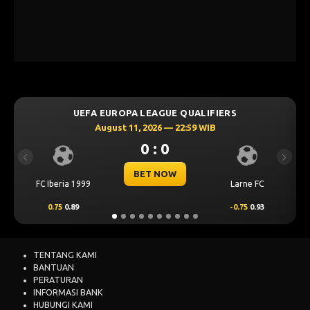
 EUROPA LEAGUE QUALIFIERS
S
ugust 11, 2026 — 22:59 WIB
August 
0 : 0
Previous
Next
BET NOW
Larne FC
Sevilla
-0.75
0.93
0.25
0.95
TENTANG KAMI
BANTUAN
PERATURAN
INFORMASI BANK
HUBUNGI KAMI