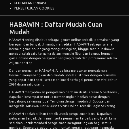
KEBIJAKAN PRIVASI
PERSETUJUAN COOKIES
HABAWIN : Daftar Mudah Cuan
Mudah
HABAWIN sering disebut sebagai games online terbaik, permainan yang
beragam dan banyak diminati, menjadikan
HABAWIN
sebagai sarana
bermain game online yang menguntungkan, hingga saat ini habawin
menjadi salah satu ternama dalam memiliki fitur dan tempat bermain
game online dengan pelayanan lengkap,ramah dan profesional selama
24 jam nonstop.
Dengan permainan HABAWIN, Anda bisa merasakan pengalaman
bermain menyenangkan dan mudah untuk customer dengan transaksi
yang cepat dan tepat, serta menikmati berbagai permainan viral tahun
2024 dalam satu user id.
HABAWIN menyediakan pengalaman bermain di situs resmi & berlisensi ,
dapatkan kesempatan untuk memenangkan hadiah besar dengan
bergabung sekarang juga! Temukan dengan mudah di Google dan
mengetik HABAWIN untuk Akses Situs Online Terbaik Login Sekarang.
HABAWIN adalah pilihan terbaik untuk pengalaman baru. Dapatkan
pelayanan terbaik dan ramah serta permainan terbaik yang telah kami
sediakan untuk memberi pengalaman menguntungkan bagi semua
member. Segera bergabung disini untuk meraih hasil yang memuaskan.